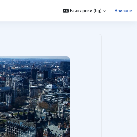
Български ‎(bg)‎
Влизане