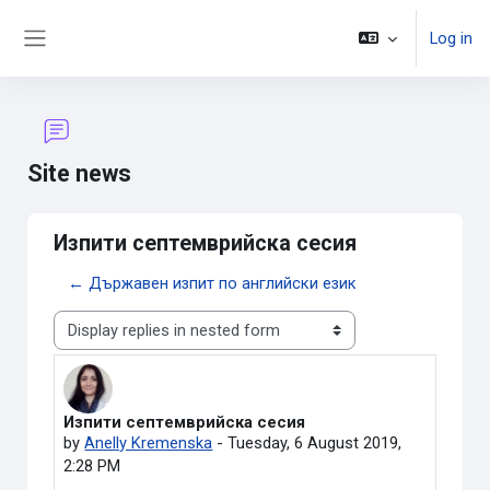
Skip to main content
Log in
Side panel
Site news
Изпити септемврийска сесия
← Държавен изпит по английски език
Display mode
Изпити септемврийска сесия
Number of replies: 0
by
Anelly Kremenska
-
Tuesday, 6 August 2019,
2:28 PM