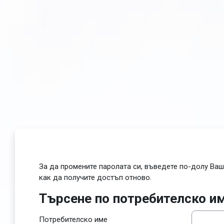
Прескочи на основното съдържание
За да промените паролата си, въведете по-долу Ваш
как да получите достъп отново.
Търсене по потребителско и
Търсене по потребителско име
Потребителско име